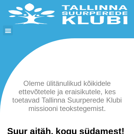
Oleme ülitänulikud kõikidele
ettevõtetele ja eraisikutele, kes
toetavad Tallinna Suurperede Klubi
missiooni teokstegemist.
Suur aitäh, kogu südamest!