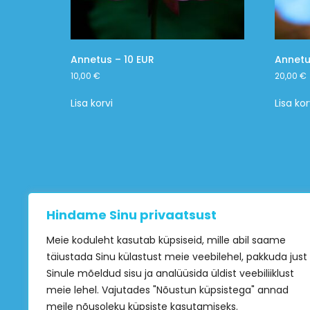
Annetus – 10 EUR
Annetu
10,00
€
20,00
€
Lisa korvi
Lisa kor
Hindame Sinu privaatsust
Meie koduleht kasutab küpsiseid, mille abil saame
täiustada Sinu külastust meie veebilehel, pakkuda just
Sinule mõeldud sisu ja analüüsida üldist veebiliiklust
meie lehel. Vajutades "Nõustun küpsistega" annad
meile nõusoleku küpsiste kasutamiseks.