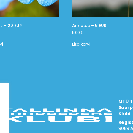
s – 20 EUR
Annetus – 5 EUR
5,00
€
vi
Lisa korvi
MTÜ T
Suurp
Klubi
Regis
80582