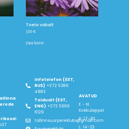
Toeta vabalt
1,00
€
Lisa korvi
Infotelefon (EST,
RUS)
+372 5386
4883
AVATUD
allinna
Toiduait (EST,
erede
E - N:
ENG)
+372 5666
Kokkuleppel
6129
trikood:
R: 17-20
tallinnsuurpereklubi@gmail.com
507
L: 14-23
Suurpereklubi